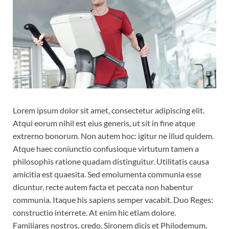
Lorem ipsum dolor sit amet, consectetur adipiscing elit.
Atqui eorum nihil est eius generis, ut sit in fine atque
extrerno bonorum. Non autem hoc: igitur ne illud quidem.
Atque haec coniunctio confusioque virtutum tamen a
philosophis ratione quadam distinguitur. Utilitatis causa
amicitia est quaesita. Sed emolumenta communia esse
dicuntur, recte autem facta et peccata non habentur
communia. Itaque his sapiens semper vacabit. Duo Reges:
constructio interrete. At enim hic etiam dolore.
Familiares nostros, credo, Sironem dicis et Philodemum,