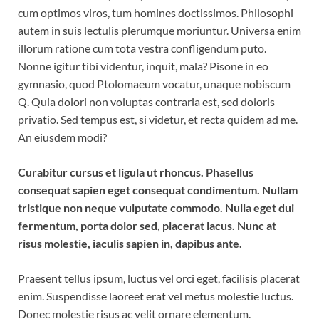
cum optimos viros, tum homines doctissimos. Philosophi
autem in suis lectulis plerumque moriuntur. Universa enim
illorum ratione cum tota vestra confligendum puto.
Nonne igitur tibi videntur, inquit, mala? Pisone in eo
gymnasio, quod Ptolomaeum vocatur, unaque nobiscum
Q. Quia dolori non voluptas contraria est, sed doloris
privatio. Sed tempus est, si videtur, et recta quidem ad me.
An eiusdem modi?
Curabitur cursus et ligula ut rhoncus. Phasellus
consequat sapien eget consequat condimentum. Nullam
tristique non neque vulputate commodo. Nulla eget dui
fermentum, porta dolor sed, placerat lacus. Nunc at
risus molestie, iaculis sapien in, dapibus ante.
Praesent tellus ipsum, luctus vel orci eget, facilisis placerat
enim. Suspendisse laoreet erat vel metus molestie luctus.
Donec molestie risus ac velit ornare elementum.