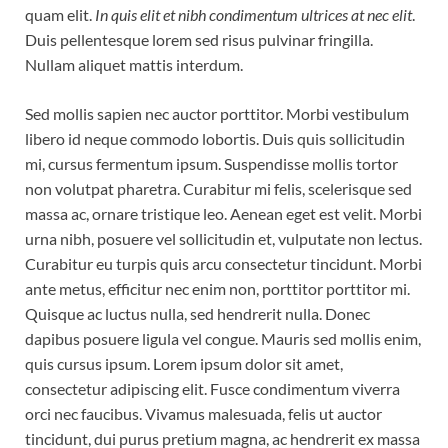
quam elit.
In quis elit et nibh condimentum ultrices at nec elit
.
Duis pellentesque lorem sed risus pulvinar fringilla.
Nullam aliquet mattis interdum.
Sed mollis sapien nec auctor porttitor. Morbi vestibulum
libero id neque commodo lobortis. Duis quis sollicitudin
mi, cursus fermentum ipsum. Suspendisse mollis tortor
non volutpat pharetra. Curabitur mi felis, scelerisque sed
massa ac, ornare tristique leo. Aenean eget est velit. Morbi
urna nibh, posuere vel sollicitudin et, vulputate non lectus.
Curabitur eu turpis quis arcu consectetur tincidunt. Morbi
ante metus, efficitur nec enim non, porttitor porttitor mi.
Quisque ac luctus nulla, sed hendrerit nulla. Donec
dapibus posuere ligula vel congue. Mauris sed mollis enim,
quis cursus ipsum. Lorem ipsum dolor sit amet,
consectetur adipiscing elit. Fusce condimentum viverra
orci nec faucibus. Vivamus malesuada, felis ut auctor
tincidunt, dui purus pretium magna, ac hendrerit ex massa