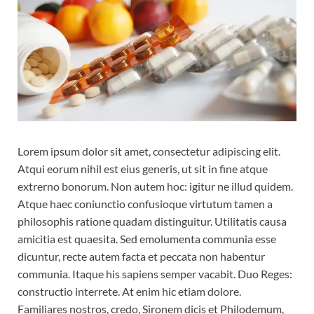
Lorem ipsum dolor sit amet, consectetur adipiscing elit.
Atqui eorum nihil est eius generis, ut sit in fine atque
extrerno bonorum. Non autem hoc: igitur ne illud quidem.
Atque haec coniunctio confusioque virtutum tamen a
philosophis ratione quadam distinguitur. Utilitatis causa
amicitia est quaesita. Sed emolumenta communia esse
dicuntur, recte autem facta et peccata non habentur
communia. Itaque his sapiens semper vacabit. Duo Reges:
constructio interrete. At enim hic etiam dolore.
Familiares nostros, credo, Sironem dicis et Philodemum,