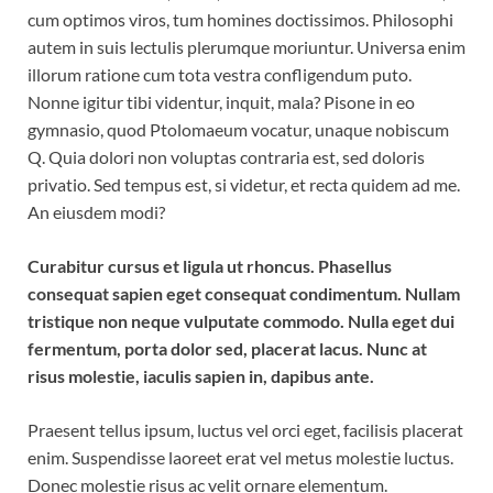
cum optimos viros, tum homines doctissimos. Philosophi
autem in suis lectulis plerumque moriuntur. Universa enim
illorum ratione cum tota vestra confligendum puto.
Nonne igitur tibi videntur, inquit, mala? Pisone in eo
gymnasio, quod Ptolomaeum vocatur, unaque nobiscum
Q. Quia dolori non voluptas contraria est, sed doloris
privatio. Sed tempus est, si videtur, et recta quidem ad me.
An eiusdem modi?
Curabitur cursus et ligula ut rhoncus. Phasellus
consequat sapien eget consequat condimentum. Nullam
tristique non neque vulputate commodo. Nulla eget dui
fermentum, porta dolor sed, placerat lacus. Nunc at
risus molestie, iaculis sapien in, dapibus ante.
Praesent tellus ipsum, luctus vel orci eget, facilisis placerat
enim. Suspendisse laoreet erat vel metus molestie luctus.
Donec molestie risus ac velit ornare elementum.