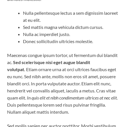
Nulla pellentesque lectus a sem dignissim laoreet
at eu elit.
Sed mattis magna vehicula dictum cursus.
Nulla ac imperdiet justo.
Donec sollicitudin ultricies molestie.
Maecenas congue ipsum tortor, ut fermentum dui blandit
ac.
Sed scelerisque nisi eget augue blandit
volutpat.
Etiam ornare urna at orci ultrices faucibus eget
eu nunc. Sed nibh ante, mollis non eros sit amet, posuere
blandit orci. In porta vulputate auctor. Etiam elit nunc,
hendrerit vel convallis aliquet, iaculis a metus. Cras vitae
quam elit.
In quis elit et nibh condimentum ultrices at nec elit
.
Duis pellentesque lorem sed risus pulvinar fringilla.
Nullam aliquet mattis interdum.
Sed mollis sapien nec auctor porttitor. Morbi vestibulum