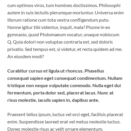
cum optimos viros, tum homines doctissimos. Philosophi
autem in suis lectulis plerumque moriuntur. Universa enim
illorum ratione cum tota vestra confligendum puto.
Nonne igitur tibi videntur, inquit, mala? Pisone in eo
gymnasio, quod Ptolomaeum vocatur, unaque nobiscum
Q. Quia dolori non voluptas contraria est, sed doloris
privatio. Sed tempus est, si videtur, et recta quidem ad me.
An eiusdem modi?
Curabitur cursus et ligula ut rhoncus. Phasellus
consequat sapien eget consequat condimentum. Nullam
tristique non neque vulputate commodo. Nulla eget dui
fermentum, porta dolor sed, placerat lacus. Nunc at
risus molestie, iaculis sapien in, dapibus ante.
Praesent tellus ipsum, luctus vel orci eget, facilisis placerat
enim. Suspendisse laoreet erat vel metus molestie luctus.
Donec molestie risus ac velit ornare elementum.