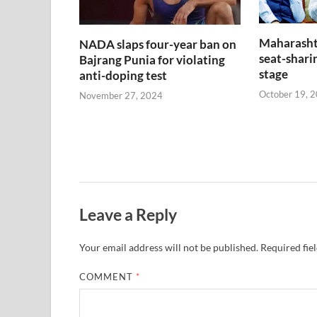
Maharasht
NADA slaps four-year ban on
seat-sharin
Bajrang Punia for violating
stage
anti-doping test
October 19, 
November 27, 2024
Leave a Reply
Your email address will not be published.
Required fie
COMMENT
*