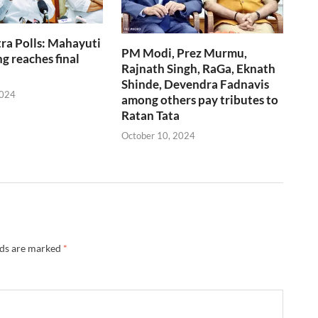
ra Polls: Mahayuti
PM Modi, Prez Murmu,
g reaches final
Rajnath Singh, RaGa, Eknath
Shinde, Devendra Fadnavis
2024
among others pay tributes to
Ratan Tata
October 10, 2024
lds are marked
*