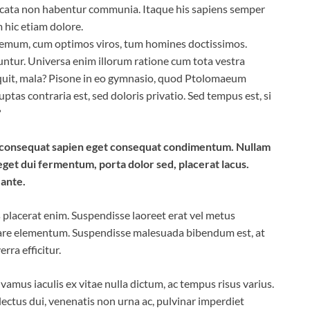
ccata non habentur communia. Itaque his sapiens semper
 hic etiam dolore.
odemum, cum optimos viros, tum homines doctissimos.
untur. Universa enim illorum ratione cum tota vestra
nquit, mala? Pisone in eo gymnasio, quod Ptolomaeum
tas contraria est, sed doloris privatio. Sed tempus est, si
?
us consequat sapien eget consequat condimentum. Nullam
get dui fermentum, porta dolor sed, placerat lacus.
 ante.
sis placerat enim. Suspendisse laoreet erat vel metus
rnare elementum. Suspendisse malesuada bibendum est, at
erra efficitur.
mus iaculis ex vitae nulla dictum, ac tempus risus varius.
lectus dui, venenatis non urna ac, pulvinar imperdiet