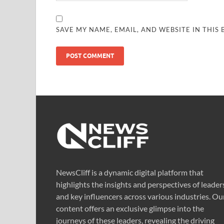
SAVE MY NAME, EMAIL, AND WEBSITE IN THIS
NewsCliff is a dynamic digital platform that
highlights the insights and perspectives of leader
and key influencers across various industries. Ou
content offers an exclusive glimpse into the
journeys of these leaders, revealing the driving