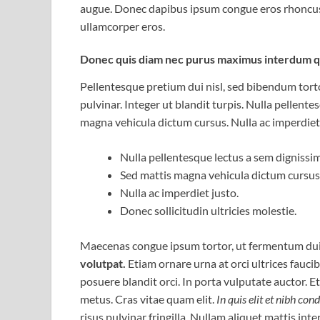
augue. Donec dapibus ipsum congue eros rhoncus, 
ullamcorper eros.
Donec quis diam nec purus maximus interdum qu
Pellentesque pretium dui nisl, sed bibendum tortor
pulvinar. Integer ut blandit turpis. Nulla pellente
magna vehicula dictum cursus. Nulla ac imperdiet j
Nulla pellentesque lectus a sem dignissim 
Sed mattis magna vehicula dictum cursus
Nulla ac imperdiet justo.
Donec sollicitudin ultricies molestie.
Maecenas congue ipsum tortor, ut fermentum dui 
volutpat.
Etiam ornare urna at orci ultrices faucib
posuere blandit orci. In porta vulputate auctor. Eti
metus. Cras vitae quam elit.
In quis elit et nibh con
risus pulvinar fringilla. Nullam aliquet mattis int