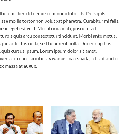
stibulum libero id neque commodo lobortis. Duis quis
sse mollis tortor non volutpat pharetra. Curabitur mi felis,
nean eget est velit. Morbi urna nibh, posuere vel
u turpis quis arcu consectetur tincidunt. Morbi ante metus,
isque ac luctus nulla, sed hendrerit nulla. Donec dapibus
, quis cursus ipsum. Lorem ipsum dolor sit amet,
verra orci nec faucibus. Vivamus malesuada, felis ut auctor
 ex massa at augue.