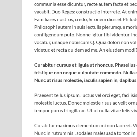
communia esse dicuntur, recte autem facta et pe
vacabit. Duo Reges: constructio interrete. At enim
Familiares nostros, credo, Sironem dicis et Phil
Philosophi autem in suis lectulis plerumque mori
confligendum puto. Nonne igitur tibi videntur, i
vocatur, unaque nobiscum Q. Quia dolori non volup
videtur, et recta quidem ad me. An eiusdem modi
Curabitur cursus et ligula ut rhoncus. Phasell
tristique non neque vulputate commodo. Nulla e
Nunc at risus molestie, iaculis sapien in, dapibus
Praesent tellus ipsum, luctus vel orci eget, facili
molestie luctus. Donec molestie risus ac velit o
tempor purus fringilla ac. Ut ut nulla vitae felis viv
Curabitur maximus elementum mi non laoreet. Viva
Nunc in rutrum nisl, sodales malesuada tortor. In 