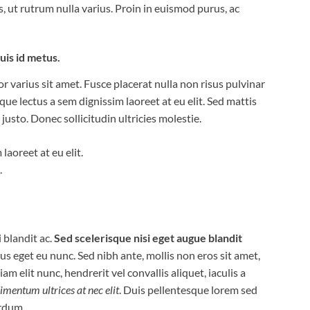
ut rutrum nulla varius. Proin in euismod purus, ac
is id metus.
 varius sit amet. Fusce placerat nulla non risus pulvinar
sque lectus a sem dignissim laoreet at eu elit. Sed mattis
usto. Donec sollicitudin ultricies molestie.
laoreet at eu elit.
.
blandit ac.
Sed scelerisque nisi eget augue blandit
us eget eu nunc. Sed nibh ante, mollis non eros sit amet,
am elit nunc, hendrerit vel convallis aliquet, iaculis a
dimentum ultrices at nec elit
. Duis pellentesque lorem sed
erdum.