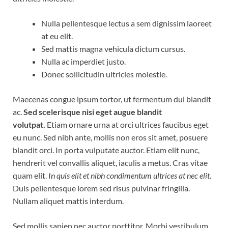
Nulla pellentesque lectus a sem dignissim laoreet
at eu elit.
Sed mattis magna vehicula dictum cursus.
Nulla ac imperdiet justo.
Donec sollicitudin ultricies molestie.
Maecenas congue ipsum tortor, ut fermentum dui blandit
ac.
Sed scelerisque nisi eget augue blandit
volutpat.
Etiam ornare urna at orci ultrices faucibus eget
eu nunc. Sed nibh ante, mollis non eros sit amet, posuere
blandit orci. In porta vulputate auctor. Etiam elit nunc,
hendrerit vel convallis aliquet, iaculis a metus. Cras vitae
quam elit.
In quis elit et nibh condimentum ultrices at nec elit
.
Duis pellentesque lorem sed risus pulvinar fringilla.
Nullam aliquet mattis interdum.
Sed mollis sapien nec auctor porttitor. Morbi vestibulum