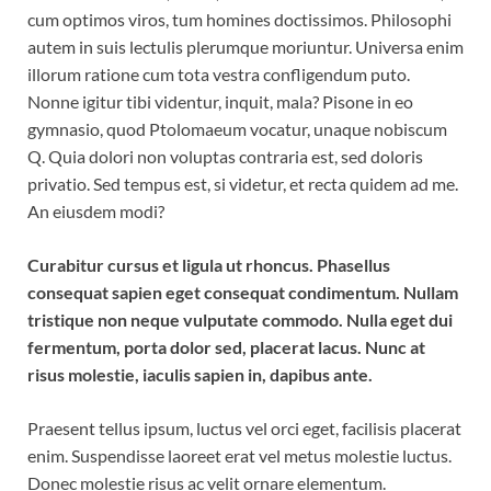
cum optimos viros, tum homines doctissimos. Philosophi
autem in suis lectulis plerumque moriuntur. Universa enim
illorum ratione cum tota vestra confligendum puto.
Nonne igitur tibi videntur, inquit, mala? Pisone in eo
gymnasio, quod Ptolomaeum vocatur, unaque nobiscum
Q. Quia dolori non voluptas contraria est, sed doloris
privatio. Sed tempus est, si videtur, et recta quidem ad me.
An eiusdem modi?
Curabitur cursus et ligula ut rhoncus. Phasellus
consequat sapien eget consequat condimentum. Nullam
tristique non neque vulputate commodo. Nulla eget dui
fermentum, porta dolor sed, placerat lacus. Nunc at
risus molestie, iaculis sapien in, dapibus ante.
Praesent tellus ipsum, luctus vel orci eget, facilisis placerat
enim. Suspendisse laoreet erat vel metus molestie luctus.
Donec molestie risus ac velit ornare elementum.