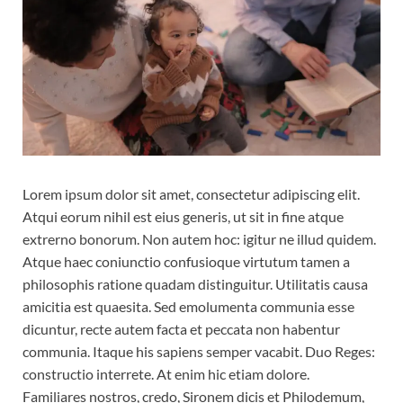
Lorem ipsum dolor sit amet, consectetur adipiscing elit.
Atqui eorum nihil est eius generis, ut sit in fine atque
extrerno bonorum. Non autem hoc: igitur ne illud quidem.
Atque haec coniunctio confusioque virtutum tamen a
philosophis ratione quadam distinguitur. Utilitatis causa
amicitia est quaesita. Sed emolumenta communia esse
dicuntur, recte autem facta et peccata non habentur
communia. Itaque his sapiens semper vacabit. Duo Reges:
constructio interrete. At enim hic etiam dolore.
Familiares nostros, credo, Sironem dicis et Philodemum,