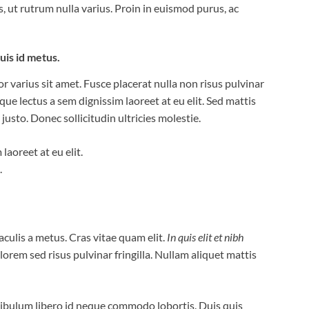
ut rutrum nulla varius. Proin in euismod purus, ac
is id metus.
 varius sit amet. Fusce placerat nulla non risus pulvinar
sque lectus a sem dignissim laoreet at eu elit. Sed mattis
usto. Donec sollicitudin ultricies molestie.
laoreet at eu elit.
.
 iaculis a metus. Cras vitae quam elit.
In quis elit et nibh
lorem sed risus pulvinar fringilla. Nullam aliquet mattis
stibulum libero id neque commodo lobortis. Duis quis