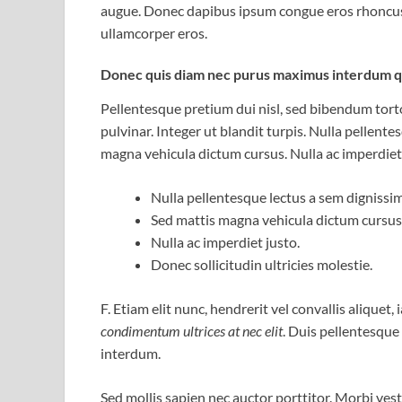
augue. Donec dapibus ipsum congue eros rhoncus, 
ullamcorper eros.
Donec quis diam nec purus maximus interdum qu
Pellentesque pretium dui nisl, sed bibendum tortor
pulvinar. Integer ut blandit turpis. Nulla pellente
magna vehicula dictum cursus. Nulla ac imperdiet j
Nulla pellentesque lectus a sem dignissim 
Sed mattis magna vehicula dictum cursus
Nulla ac imperdiet justo.
Donec sollicitudin ultricies molestie.
F. Etiam elit nunc, hendrerit vel convallis aliquet,
condimentum ultrices at nec elit
. Duis pellentesque 
interdum.
Sed mollis sapien nec auctor porttitor. Morbi ve