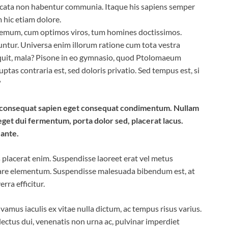
ccata non habentur communia. Itaque his sapiens semper
 hic etiam dolore.
odemum, cum optimos viros, tum homines doctissimos.
untur. Universa enim illorum ratione cum tota vestra
nquit, mala? Pisone in eo gymnasio, quod Ptolomaeum
tas contraria est, sed doloris privatio. Sed tempus est, si
?
us consequat sapien eget consequat condimentum. Nullam
get dui fermentum, porta dolor sed, placerat lacus.
 ante.
sis placerat enim. Suspendisse laoreet erat vel metus
rnare elementum. Suspendisse malesuada bibendum est, at
erra efficitur.
mus iaculis ex vitae nulla dictum, ac tempus risus varius.
lectus dui, venenatis non urna ac, pulvinar imperdiet