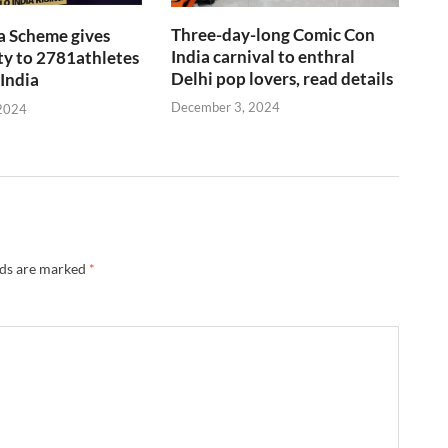
Three-day-long Comic Con
a Scheme gives
India carnival to enthral
y to 2781athletes
Delhi pop lovers, read details
 India
December 3, 2024
2024
lds are marked
*