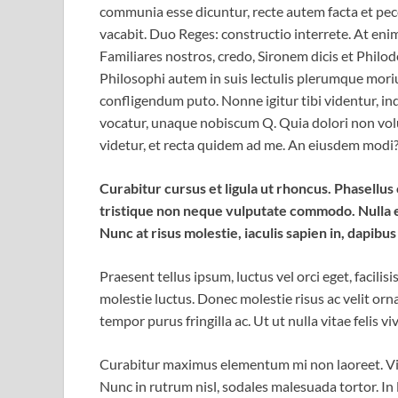
communia esse dicuntur, recte autem facta et pe
vacabit. Duo Reges: constructio interrete. At enim
Familiares nostros, credo, Sironem dicis et Phil
Philosophi autem in suis lectulis plerumque mori
confligendum puto. Nonne igitur tibi videntur, i
vocatur, unaque nobiscum Q. Quia dolori non volup
videtur, et recta quidem ad me. An eiusdem modi
Curabitur cursus et ligula ut rhoncus. Phasell
tristique non neque vulputate commodo. Nulla e
Nunc at risus molestie, iaculis sapien in, dapibus
Praesent tellus ipsum, luctus vel orci eget, facili
molestie luctus. Donec molestie risus ac velit o
tempor purus fringilla ac. Ut ut nulla vitae felis viv
Curabitur maximus elementum mi non laoreet. Viva
Nunc in rutrum nisl, sodales malesuada tortor. In 